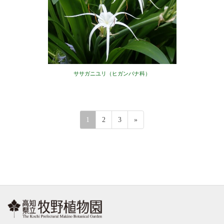
ササガニユリ（ヒガンバナ科）
投
ペ
ペ
ペ
1
2
3
»
稿
ー
ー
ー
の
ジ
ジ
ジ
ペ
ー
ジ
送
り