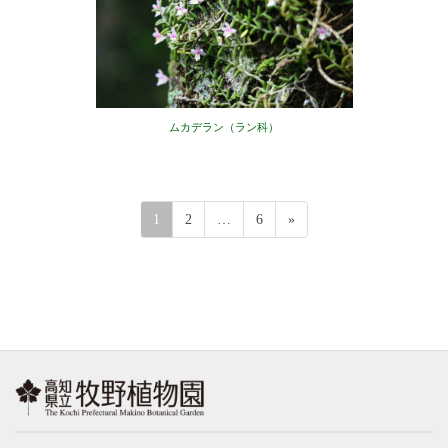
ムカデラン（ラン科）
投
ペ
ペ
ペ
1
2
…
6
»
稿
ー
ー
ー
の
ジ
ジ
ジ
ペ
ー
ジ
送
り