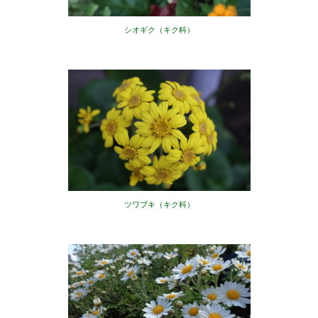
シオギク（キク科）
ツワブキ（キク科）