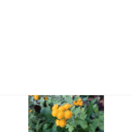
コヒガンザクラ‘十月桜’（バラ科）