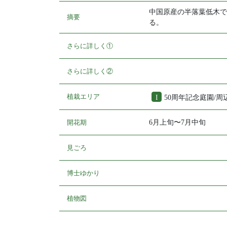
中国原産の半落葉低木で
摘要
る。
さらに詳しく①
さらに詳しく②
植栽エリア
I
50周年記念庭園/
開花期
6月上旬〜7月中旬
見ごろ
博士ゆかり
植物図