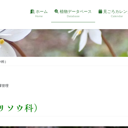
ホーム
植物データベース
見ごろカレン
Home
Database
Calendar
ウ科）
課管理
リソウ科）