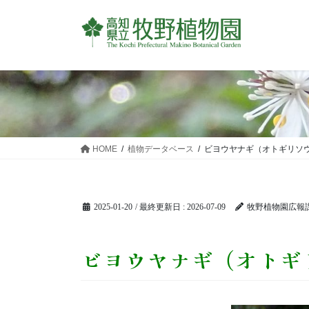
コ
ナ
ン
ビ
テ
ゲ
ン
ー
ツ
シ
に
ョ
移
ン
動
に
移
HOME
植物データベース
ビヨウヤナギ（オトギリソ
動
2025-01-20
/ 最終更新日 :
2026-07-09
牧野植物園広報
ビヨウヤナギ（オトギ