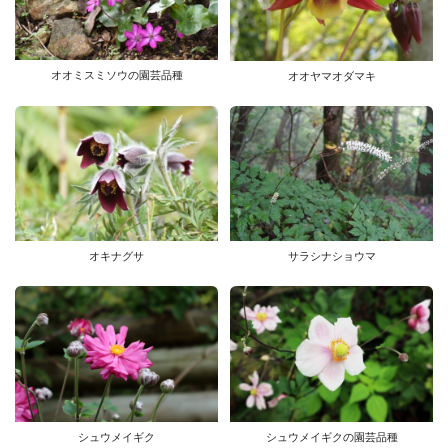
オオミスミソウの園芸品種
オオヤマオダマキ
サラシナショウマ
オキナグサ
シュウメイギク
シュウメイギクの園芸品種