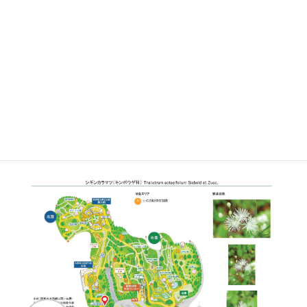
植栽エリア
A
土佐の植物生態園
開花期
7月上旬〜8月下旬
見ごろ
博士ゆかり
植物図