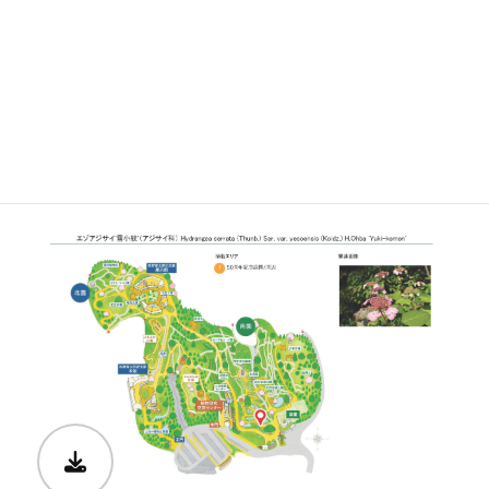
開花期
5月中旬〜6月上旬
見ごろ
博士ゆかり
植物図