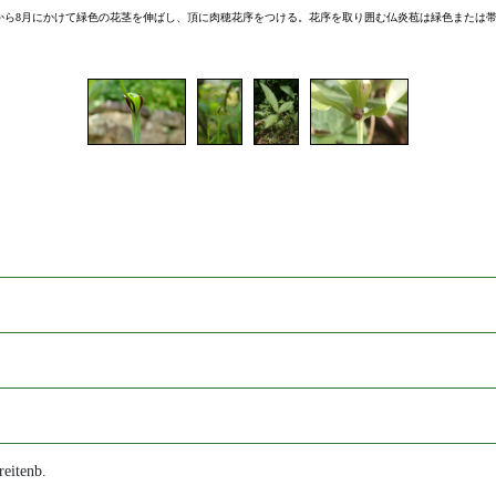
から8月にかけて緑色の花茎を伸ばし、頂に肉穂花序をつける。花序を取り囲む仏炎苞は緑色または
reitenb.