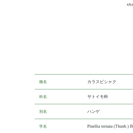
4月
種名
カラスビシャク
科名
サトイモ科
別名
ハンゲ
学名
Pinellia ternata (Thunb.) B