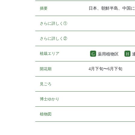
摘要
日本、朝鮮半島、中国に
さらに詳しく①
さらに詳しく②
植栽エリア
G
薬用植物区
H
開花期
4月下旬〜6月下旬
見ごろ
博士ゆかり
植物図