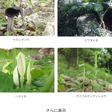
ウラシマソウ
クワズイモ
マイヅルテンナンショウ
ハスイモ
さらに表示