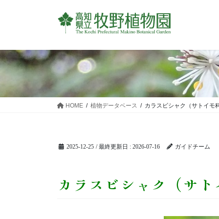
コ
ナ
ン
ビ
テ
ゲ
ン
ー
ツ
シ
に
ョ
移
ン
動
に
移
HOME
植物データベース
カラスビシャク（サトイモ
動
2025-12-25
/ 最終更新日 :
2026-07-16
ガイドチーム
カラスビシャク（サト