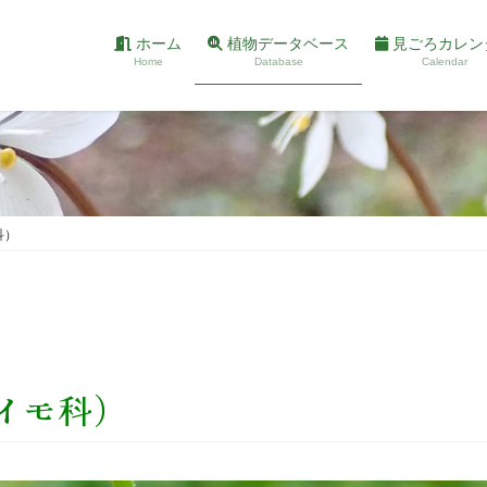
ホーム
植物データベース
見ごろカレン
Home
Database
Calendar
科）
イモ科）