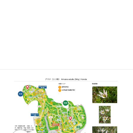
辺
開花期
3月上旬〜3月中旬
見ごろ
博士ゆかり
植物図
○