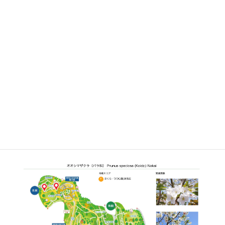
さらに詳しく②
植栽エリア
F
さくら・つつじ園/芝生広場周辺
開花期
3月下旬〜3月下旬
見ごろ
博士ゆかり
植物図
○