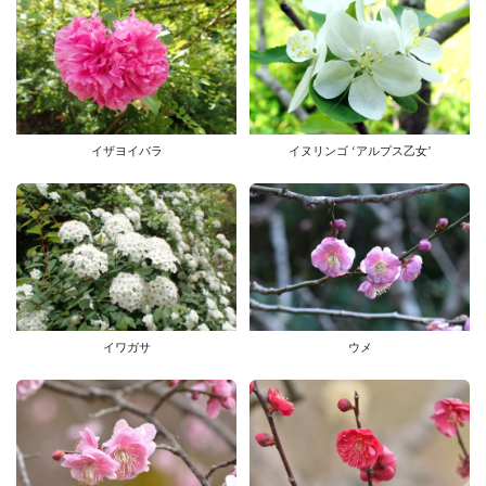
イザヨイバラ
イヌリンゴ ‘アルプス乙女’
イワガサ
ウメ