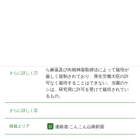
して医療に利用されている。モルヒネを化
学的に変化させてできる「ヘロイン」は、
極めて依存性と中毒性が高い麻薬で、日本
国内では麻薬及び向精神薬取締法によっ
て、その製造・所持・医療目的を含め、厳
しく規制されている。
日本では、アヘンが採れるケシおよびアツ
ミゲシは、あへん法により、またハカマオ
ニゲシは、麻薬成分デバインを含むことか
ら麻薬及び向精神薬取締法によって栽培が
さらに詳しく①
厳しく規制されており、厚生労働大臣の許
可なく栽培することはできない。当園のケ
シは、研究用に許可を受けて栽培されてい
るもの。
さらに詳しく②
植栽エリア
H
連絡道/こんこん山南斜面