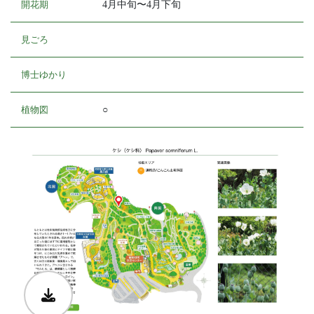
開花期
4月中旬〜4月下旬
見ごろ
博士ゆかり
植物図
○