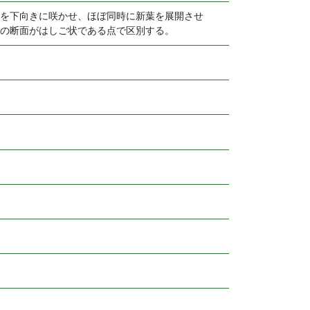
花を下向きに咲かせ、ほぼ同時に新葉を展開させ
の断面がはしご状である点で区別する。