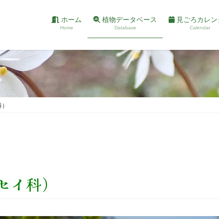
ホーム
植物データベース
見ごろカレン
Home
Database
Calendar
科）
セイ科）