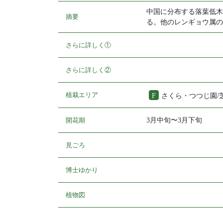
中国に分布する落葉低木
摘要
る。他のレンギョウ属の
さらに詳しく①
さらに詳しく②
植栽エリア
F
さくら・つつじ園
開花期
3月中旬〜3月下旬
見ごろ
博士ゆかり
植物図