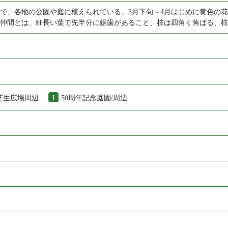
で、各地の公園や庭に植えられている。3月下旬～4月はじめに黄色の
仲間とは、細長い葉で先半分に鋸歯があること、枝は四角く角ばる、枝
/芝生広場周辺
I
50周年記念庭園/周辺