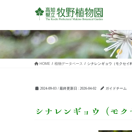
コ
ナ
ン
ビ
テ
ゲ
ン
ー
ツ
シ
に
ョ
移
ン
動
に
移
HOME
植物データベース
シナレンギョウ（モクセイ
動
2024-09-03
/ 最終更新日 :
2026-04-02
ガイドチーム
シナレンギョウ（モク