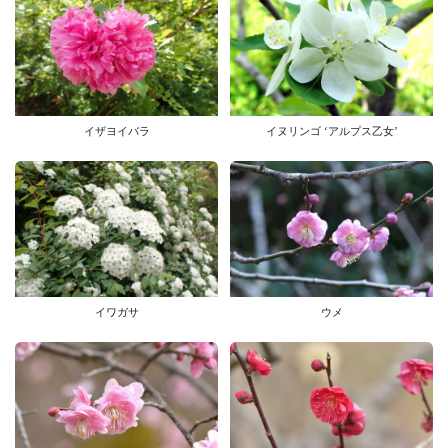
イザヨイバラ
イヌリンゴ ‘アルプス乙女’
イワガサ
ウメ