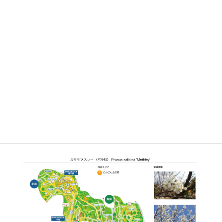
さらに詳しく②
植栽エリア
C
こんこん山広場
開花期
3月中旬〜3月下旬
見ごろ
博士ゆかり
植物図