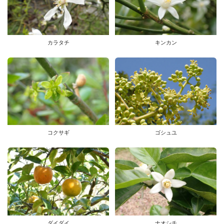
カラタチ
キンカン
コクサギ
ゴシュユ
ダイダイ
ナオシチ