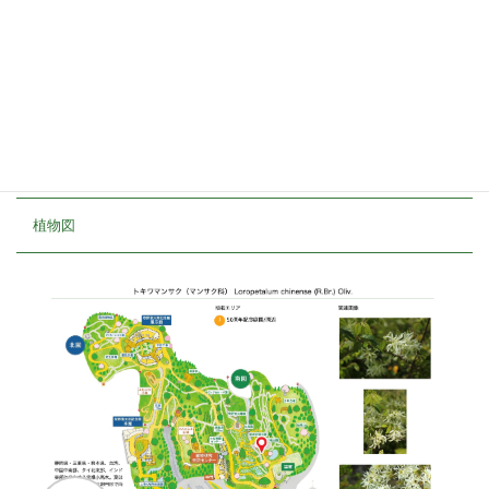
植栽エリア
I
50周年記念庭園/周辺
開花期
3月下旬〜4月上旬
見ごろ
博士ゆかり
植物図