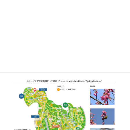
植栽エリア
F
さくら・つつじ園/芝生広場周辺
開花期
12月下旬〜2月中旬
見ごろ
博士ゆかり
植物図