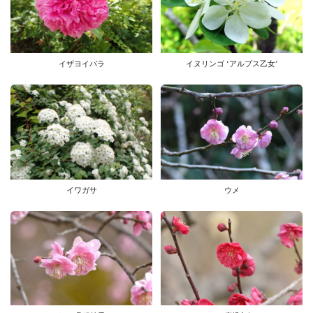
イザヨイバラ
イヌリンゴ ‘アルプス乙女’
イワガサ
ウメ