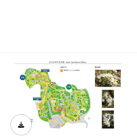
見ごろ
博士ゆかり
植物図