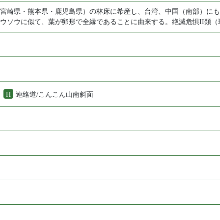
宮崎県・熊本県・鹿児島県）の林床に希産し、台湾、中国（南部）にも
ウソウに似て、葉が卵形で全縁であることに由来する。絶滅危惧II類（
園
H
連絡道/こんこん山南斜面