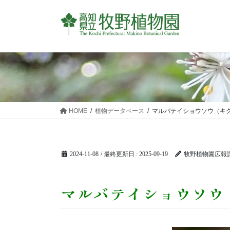
コ
ナ
ン
ビ
テ
ゲ
ン
ー
ツ
シ
に
ョ
移
ン
動
に
移
HOME
植物データベース
マルバテイショウソウ（キ
動
2024-11-08
/ 最終更新日 :
2025-09-19
牧野植物園広報
マルバテイショウソウ