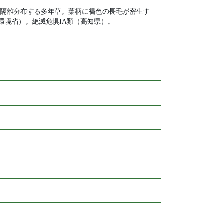
隔離分布する多年草。葉柄に褐色の長毛が密生す
環境省）。絶滅危惧IA類（高知県）。