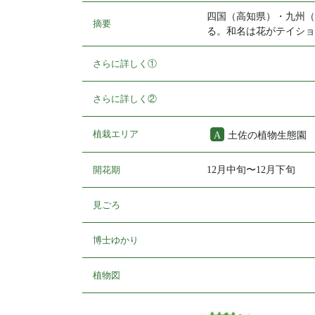
四国（高知県）・九州（
摘要
る。和名は花がテイショ
さらに詳しく①
さらに詳しく②
植栽エリア
A
土佐の植物生態
開花期
12月中旬〜12月下旬
見ごろ
博士ゆかり
植物図