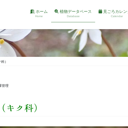
ホーム
植物データベース
見ごろカレン
Home
Database
Calendar
ク科）
課管理
（キク科）