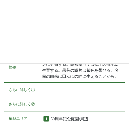
種名
アゼスゲ
科名
カヤツリグサ科
別名
-
学名
Carex thunbergii Steud.
北海道・本州・四国・九州、千島、サハリ
ンに分布する。高知県内では低地の湿地に
摘要
生育する。果苞の鱗片は紫色を帯びる。名
前の由来は田んぼの畔に生えることから。
さらに詳しく①
さらに詳しく②
植栽エリア
I
50周年記念庭園/周辺