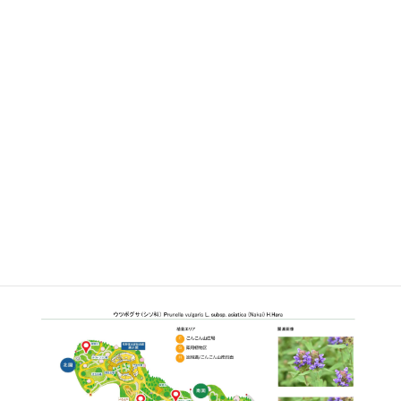
さらに詳しく②
C
こんこん山広場
G
薬用植物区
植栽エリア
H
連絡道/こんこん山南斜面
開花期
5月下旬〜6月上旬
見ごろ
博士ゆかり
植物図
○