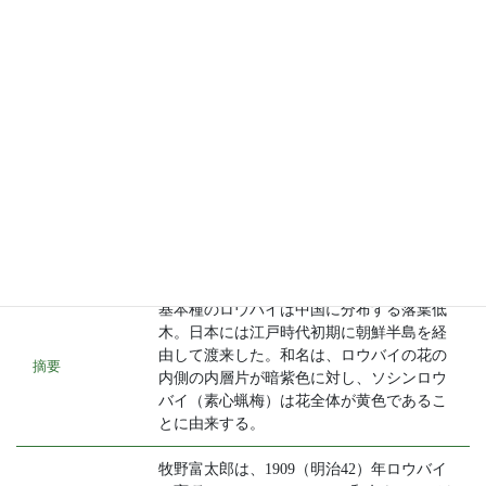
種名
ソシンロウバイ
科名
ロウバイ科
別名
シロバナノロウバイ (Makino 1909)
Chimonanthus praecox (L.) Link f. concolor
学名
(Makino) Makino
基本種のロウバイは中国に分布する落葉低
木。日本には江戸時代初期に朝鮮半島を経
由して渡来した。和名は、ロウバイの花の
摘要
内側の内層片が暗紫色に対し、ソシンロウ
バイ（素心蝋梅）は花全体が黄色であるこ
とに由来する。
牧野富太郎は、1909（明治42）年ロウバイ