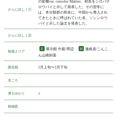
の変種var. concolor Makino、和名をシロバナ
ロウバイと示して発表した。その翌年に
さらに詳しく①
は、本分類群の和名に、中国から導入され
てきたときに呼ばれていた名、ソシンロウ
バイと示した論文を発表した。
さらに詳しく②
E
展示館 中庭/周辺
H
連絡道/こんこ
植栽エリア
ん山南斜面
開花期
1月上旬〜2月下旬
見ごろ
博士ゆかり
○
植物図