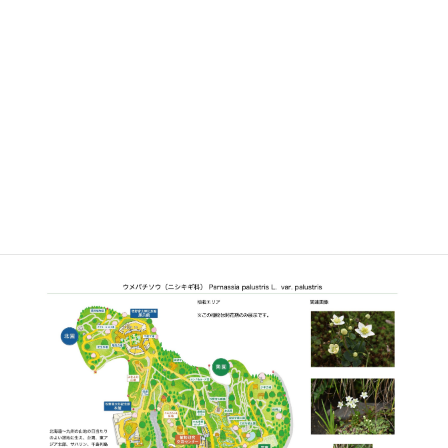
植栽エリア
開花期
7月中旬〜7月下旬
見ごろ
博士ゆかり
○
植物図
○