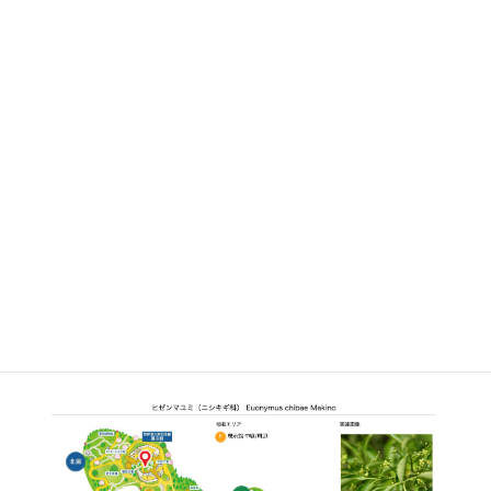
さらに詳しく①
さらに詳しく②
植栽エリア
E
展示館 中庭/周辺
開花期
5月上旬〜5月中旬
見ごろ
博士ゆかり
○
植物図