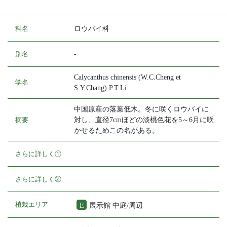
種名
ナツロウバイ
科名
ロウバイ科
別名
-
Calycanthus chinensis (W.C.Cheng et
学名
S.Y.Chang) P.T.Li
中国原産の落葉低木。冬に咲くロウバイに
摘要
対し、直径7cmほどの淡桃色花を5～6月に咲
かせるためこの名がある。
さらに詳しく①
さらに詳しく②
植栽エリア
E
展示館 中庭/周辺