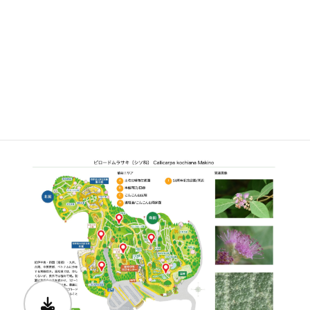
開花期
7月下旬〜8月中旬
見ごろ
○
博士ゆかり
○
植物図
○