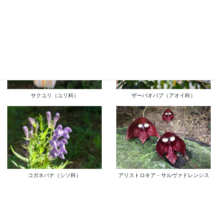
シロバナクズ（マメ科）
スモモ’メスレー’（バラ科）
サクユリ（ユリ科）
ザーバオバブ（アオイ科）
コガネバナ（シソ科）
アリストロキア・サルヴァドレンシス